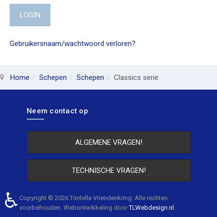
LOGIN
Gebruikersnaam/wachtwoord verloren?
Home
Schepen
Schepen
Classics serie
Neem contact op
ALGEMENE VRAGEN!
TECHNISCHE VRAGEN!
♿
Copyright © 2026 Trintella Vriendenkring. Alle rechten
voorbehouden. Webontwikkeling door
TLWebdesign.nl
.