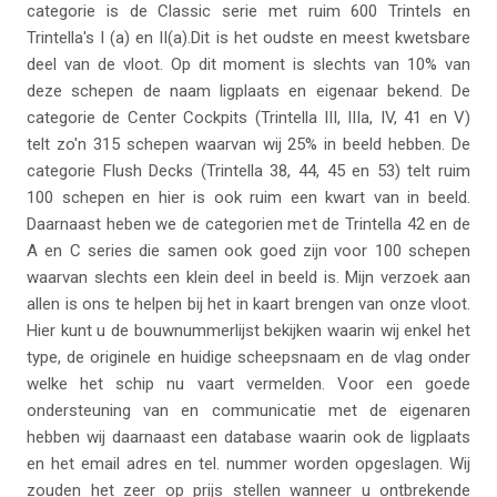
categorie is de Classic serie met ruim 600 Trintels en
Trintella's I (a) en II(a).Dit is het oudste en meest kwetsbare
deel van de vloot. Op dit moment is slechts van 10% van
deze schepen de naam ligplaats en eigenaar bekend. De
categorie de Center Cockpits (Trintella III, IIIa, IV, 41 en V)
telt zo'n 315 schepen waarvan wij 25% in beeld hebben. De
categorie Flush Decks (Trintella 38, 44, 45 en 53) telt ruim
100 schepen en hier is ook ruim een kwart van in beeld.
Daarnaast heben we de categorien met de Trintella 42 en de
A en C series die samen ook goed zijn voor 100 schepen
waarvan slechts een klein deel in beeld is. Mijn verzoek aan
allen is ons te helpen bij het in kaart brengen van onze vloot.
Hier kunt u de bouwnummerlijst bekijken waarin wij enkel het
type, de originele en huidige scheepsnaam en de vlag onder
welke het schip nu vaart vermelden. Voor een goede
ondersteuning van en communicatie met de eigenaren
hebben wij daarnaast een database waarin ook de ligplaats
en het email adres en tel. nummer worden opgeslagen. Wij
zouden het zeer op prijs stellen wanneer u ontbrekende