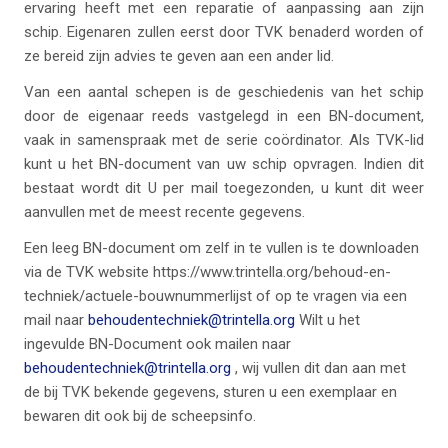
ervaring heeft met een reparatie of aanpassing aan zijn
schip. Eigenaren zullen eerst door TVK benaderd worden of
ze bereid zijn advies te geven aan een ander lid.
Van een aantal schepen is de geschiedenis van het schip
door de eigenaar reeds vastgelegd in een BN-document,
vaak in samenspraak met de serie coördinator. Als TVK-lid
kunt u het BN-document van uw schip opvragen. Indien dit
bestaat wordt dit U per mail toegezonden, u kunt dit weer
aanvullen met de meest recente gegevens.
Een leeg BN-document om zelf in te vullen is te downloaden
via de TVK website https://www.trintella.org/behoud-en-
techniek/actuele-bouwnummerlijst of op te vragen via een
mail naar
behoudentechniek@trintella.org
Wilt u het
ingevulde BN-Document ook mailen naar
behoudentechniek@trintella.org
, wij vullen dit dan aan met
de bij TVK bekende gegevens, sturen u een exemplaar en
bewaren dit ook bij de scheepsinfo.