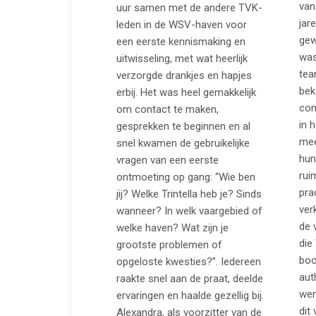
van
uur samen met de andere TVK-
jar
leden in de WSV-haven voor
gew
een eerste kennismaking en
was
uitwisseling, met wat heerlijk
tea
verzorgde drankjes en hapjes
bek
erbij. Het was heel gemakkelijk
com
om contact te maken,
in 
gesprekken te beginnen en al
mee
snel kwamen de gebruikelijke
hun 
vragen van een eerste
rui
ontmoeting op gang: “Wie ben
pra
jij? Welke Trintella heb je? Sinds
ver
wanneer? In welk vaargebied of
de 
welke haven? Wat zijn je
die
grootste problemen of
boo
opgeloste kwesties?”. Iedereen
aut
raakte snel aan de praat, deelde
wen
ervaringen en haalde gezellig bij.
dit 
Alexandra, als voorzitter van de