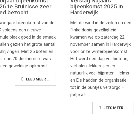
orjaar bijeenkomst
Verslag Najaars
26 te Bruinisse zeer
bijeenkomst 2025 in
ed bezocht
Harderwijk
voorjaar bijeenkomst van de
Met de wind in de zeilen en een
 volgens een nieuwe
flinke dosis gezelligheid
mule bleek goed in de smaak
kwamen we op zaterdag 22
vallen gezien het grote aantal
november samen in Harderwijk
chrijvingen. Met 25 boten en
voor onze winterbijeenkomst.
r dan 70 deelnemers was
Het werd een dag vol historie,
 een geweldige opkomst.
verhalen, lekkernijen en
natuurlijk veel bijpraten. Helms
LEES MEER …
en Els hadden de organisatie
tot in de puntjes verzorgd –
petje af!
LEES MEER …