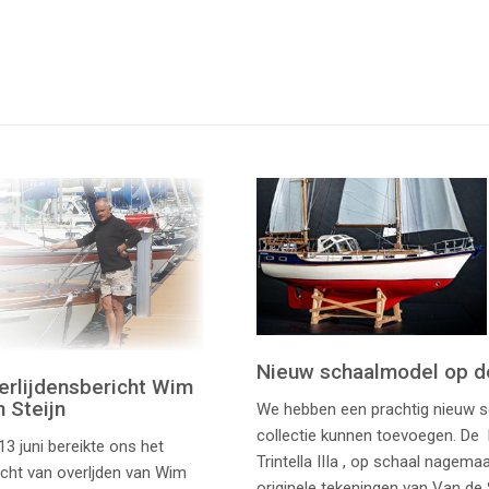
Nieuw schaalmodel op de
erlijdensbericht Wim
n Steijn
We hebben een prachtig nieuw 
collectie kunnen toevoegen. De 
13 juni bereikte ons het
Trintella IIIa , op schaal nagem
icht van overljden van Wim
originele tekeningen van Van de S