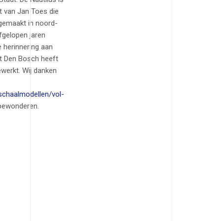
t van Jan Toes die
gemaakt in noord-
fgelopen jaren
 herinnering aan
it Den Bosch heeft
ewerkt. Wij danken
/schaalmodellen/vol-
bewonderen.