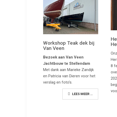
He
Workshop Teak dek bij
He
Van Veen
Onz
Bezoek aan Van Veen
Her
Jachtbouw te Stellendam
8 fe
Met dank aan Marieke Zandijk
ove
en Patricia van Dieren voor het
202
verslag en foto’s.
beg
voo
LEES MEER …