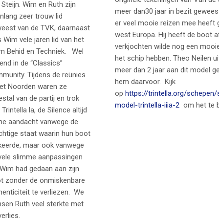
 Steijn.
Wim en Ruth zijn
meer dan30 jaar in bezit gewees
enlang zeer trouw lid
er veel mooie reizen mee heeft 
eest van de TVK, daarnaast
west Europa. Hij heeft de boot a
 Wim vele jaren lid van het
verkjochten wilde nog een mooie
m Behid en Techniek. Wel
het schip hebben. Theo Neilen u
end in de “Classics”
meer dan 2 jaar aan dit model g
munity. Tijdens de reünies
hem daarvoor. Kijk
het Noorden waren ze
op
https://trintella.org/schepen
stal van de partij en trok
model-trintella-iiia-2
om het te 
Trintella la, de Silence altijd
me aandacht vanwege de
chtige staat waarin hun boot
keerde, maar ook vanwege
vele slimme aanpassingen
 Wim had gedaan aan zijn
t zonder de onmiskenbare
henticiteit te verliezen. We
sen Ruth veel sterkte met
verlies.