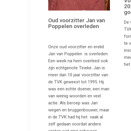
Vo
20
go
Oud voorzitter Jan van
De 
Poppelen overleden
TVK
for
te 
Onze oud voorzitter en erelid
ins
Jan van Poppelen is overleden.
mee
Een week na hem overleed ook
het
zijn echtgenote Tineke. Jan is
meer dan 10 jaar voorzitter van
de TVK geweest tot 1995. Hij
was een echte doener, een man
van weinig woorden en veel
actie. Als beroep was Jan
wegen en bruggenbouwer, maar
in de TVK had hij het vaak al
zelf gedaan voordat andere
wisten wat ging gebeuren.