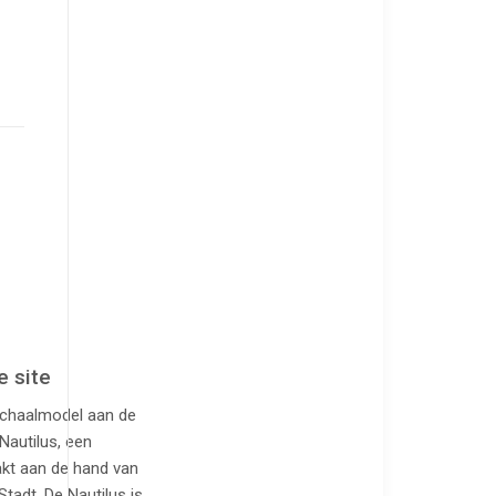
 site
schaalmodel aan de
Nautilus, een
aakt aan de hand van
tadt. De Nautilus is