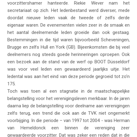
voorzittershamer hanteerde. Riekie Wever nam het
secretariaat op zich. Het ledenbestand werd diverser, mede
doordat nieuwe leden vaak de tweede of zelfs derde
eigenaar waren. De evenementen vielen zeer in de smaak en
het aantal deelnemende leden groeide dan ook gestaag.
Bestemmingen in die tijd waren bijvoorbeeld Scheveningen,
Brugge en zelfs Hull en York (GB). Bijeenkomsten die bij veel
deelnemers nog steeds goede herinneringen oproepen. Ook
een bezoek aan de stand van de werf op BOOT Düsseldorf
was voor veel leden een gewaardeerd jaarlijks uitje. Het
ledental was aan het eind van deze periode gegroeid tot zo’n
175.
Toch was toen al een stagnatie in de maatschappelijke
belangstelling voor het verenigingsleven merkbaar. In de jaren
daarna liep de belangstelling voor deelname aan verenigingen
zelfs terug, een trend die ook aan de TVK niet ongemerkt
voorbijging. In die periode – van 1997 tot 2004 - was Herman
van Hemeldonck een binnen de vereniging zeer
gewaardeerde voorzitter. Dat was zeker een reden dat in die