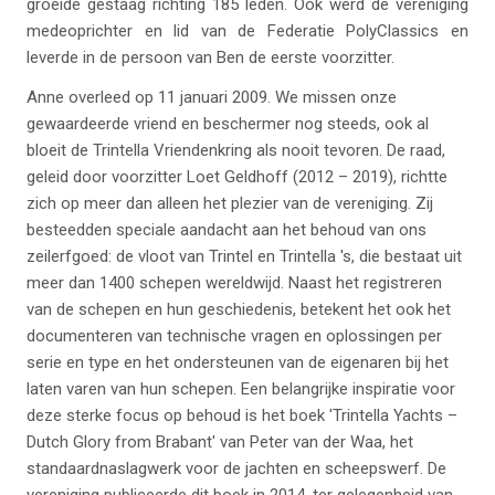
groeide gestaag richting 185 leden. Ook werd de vereniging
medeoprichter en lid van de Federatie PolyClassics en
leverde in de persoon van Ben de eerste voorzitter.
Anne overleed op 11 januari 2009. We missen onze
gewaardeerde vriend en beschermer nog steeds, ook al
bloeit de Trintella Vriendenkring als nooit tevoren. De raad,
geleid door voorzitter Loet Geldhoff (2012 – 2019), richtte
zich op meer dan alleen het plezier van de vereniging. Zij
besteedden speciale aandacht aan het behoud van ons
zeilerfgoed: de vloot van Trintel en Trintella 's, die bestaat uit
meer dan 1400 schepen wereldwijd. Naast het registreren
van de schepen en hun geschiedenis, betekent het ook het
documenteren van technische vragen en oplossingen per
serie en type en het ondersteunen van de eigenaren bij het
laten varen van hun schepen. Een belangrijke inspiratie voor
deze sterke focus op behoud is het boek 'Trintella Yachts –
Dutch Glory from Brabant' van Peter van der Waa, het
standaardnaslagwerk voor de jachten en scheepswerf. De