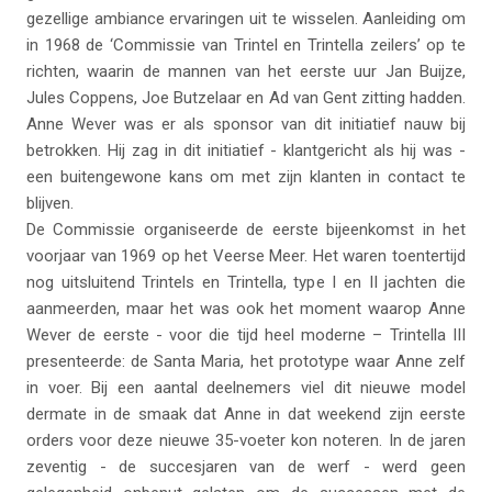
gezellige ambiance ervaringen uit te wisselen. Aanleiding om
in 1968 de ‘Commissie van Trintel en Trintella zeilers’ op te
richten, waarin de mannen van het eerste uur Jan Buijze,
Jules Coppens, Joe Butzelaar en Ad van Gent zitting hadden.
Anne Wever was er als sponsor van dit initiatief nauw bij
betrokken. Hij zag in dit initiatief - klantgericht als hij was -
een buitengewone kans om met zijn klanten in contact te
blijven.
De Commissie organiseerde de eerste bijeenkomst in het
voorjaar van 1969 op het Veerse Meer. Het waren toentertijd
nog uitsluitend Trintels en Trintella, type I en II jachten die
aanmeerden, maar het was ook het moment waarop Anne
Wever de eerste - voor die tijd heel moderne – Trintella III
presenteerde: de Santa Maria, het prototype waar Anne zelf
in voer. Bij een aantal deelnemers viel dit nieuwe model
dermate in de smaak dat Anne in dat weekend zijn eerste
orders voor deze nieuwe 35-voeter kon noteren. In de jaren
zeventig - de succesjaren van de werf - werd geen