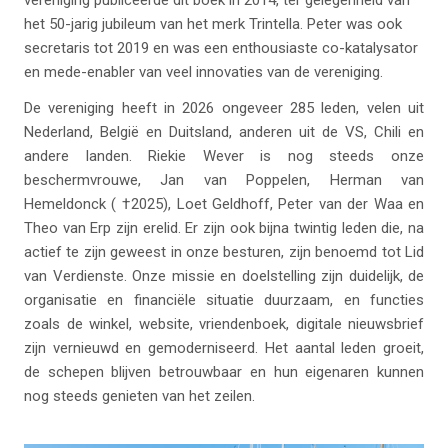
vereniging publiceerde dit boek in 2014, ter gelegenheid van
het 50-jarig jubileum van het merk Trintella. Peter was ook
secretaris tot 2019 en was een enthousiaste co-katalysator
en mede-enabler van veel innovaties van de vereniging.
De vereniging heeft in 2026 ongeveer 285 leden, velen uit
Nederland, België en Duitsland, anderen uit de VS, Chili en
andere landen. Riekie Wever is nog steeds onze
beschermvrouwe, Jan van Poppelen, Herman van
Hemeldonck ( †2025), Loet Geldhoff, Peter van der Waa en
Theo van Erp zijn erelid. Er zijn ook bijna twintig leden die, na
actief te zijn geweest in onze besturen, zijn benoemd tot Lid
van Verdienste. Onze missie en doelstelling zijn duidelijk, de
organisatie en financiële situatie duurzaam, en functies
zoals de winkel, website, vriendenboek, digitale nieuwsbrief
zijn vernieuwd en gemoderniseerd. Het aantal leden groeit,
de schepen blijven betrouwbaar en hun eigenaren kunnen
nog steeds genieten van het zeilen.