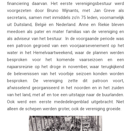
financiering daarvan. Het eerste verenigingsbestuur werd
voorgezeten door Bruno Wijnants, met Jan Greve als
secretaris, samen met inmiddels zo’n 75 leden, voornamelijk
uit Duitsland, België en Nederland. Anne en Riekie bleven
meedoen als pater en mater familias van de vereniging en
als adviseur van het bestuur. In de voorgaande periode was
een patroon gegroeid van een voorjaarsevenement op het
water in het Hemelvaartweekend, waar de plannen werden
besproken voor het komende vaarseizoen en een
najaarsreünie op het droge in november, waar terugkijkend
de belevenissen van het voorbije seizoen konden worden
besproken. De vereniging zette dit patroon voort,
afwisselend georganiseerd in het noorden en in het zuiden
van het land, met af en toe een uitstapje naar de buurlanden.
Ook werd een eerste mededelingenblad uitgebracht. Niet
alleen de schepen werden groter, ook de vereniging groeide.