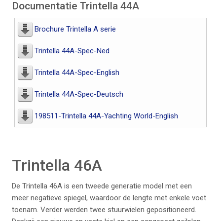
Documentatie Trintella 44A
Brochure Trintella A serie
Trintella 44A-Spec-Ned
Trintella 44A-Spec-English
3-salon-tr-46a_331
Trintella 44A-Spec-Deutsch
88942396_o
198511-Trintella 44A-Yachting World-English
Trintella 46A
46a_33102381351_
De Trintella 46A is een tweede generatie model met een
o
meer negatieve spiegel, waardoor de lengte met enkele voet
toenam. Verder werden twee stuurwielen gepositioneerd.