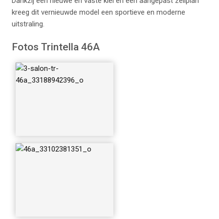
Dankzij een nieuwe en vaste kiel en een aangepast zeilplan
kreeg dit vernieuwde model een sportieve en moderne
uitstraling.
46a-proefvaart_494
Fotos Trintella 46A
87373061_o
46a-tekeningen_49
465329432_o