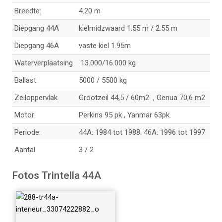
Breedte:
4.20 m
_33074222882_o
Diepgang 44A
kielmidzwaard 1.55 m / 2.55 m
Diepgang 46A
vaste kiel 1.95m
Waterverplaatsing
13.000/16.000 kg
tr-44a_3307422235
Ballast
5000 / 5500 kg
2_o
Zeiloppervlak
Grootzeil 44,5 / 60m2 , Genua 70,6 m2
Motor:
Perkins 95 pk , Yanmar 63pk.
Periode:
44A: 1984 tot 1988. 46A: 1996 tot 1997
Aantal
3 / 2
trintella-44a_32577
Fotos Trintella 44A
822350_o