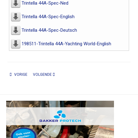
Trintella 44A-Spec-Ned
Trintella 44A-Spec-English
Trintella 44A-Spec-Deutsch
198511-Trintella 44A-Yachting World-English
VORIG ARTIKEL: TRINTELLA 40A
VOLGENDE ARTIKEL: TRINTELLA 49A / 51A
VORIGE
VOLGENDE