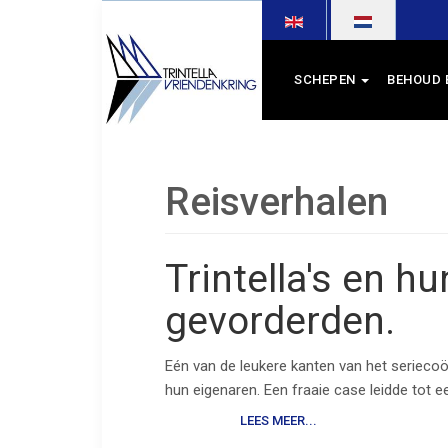
Selecteer de taal
SCHEPEN
BEHOUD 
Reisverhalen
Trintella's en h
gevorderden.
Eén van de leukere kanten van het seriecoör
hun eigenaren. Een fraaie case leidde tot e
LEES MEER...